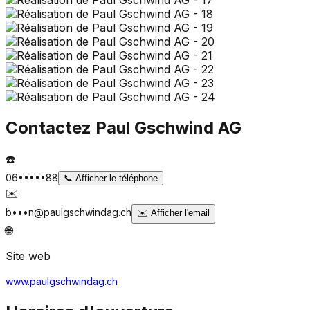
Contactez
Paul Gschwind AG
☎️
06•••••88
📞
Afficher le téléphone
✉️
b•••n@paulgschwindag.ch
✉️
Afficher l'email
🌐
Site web
www.paulgschwindag.ch