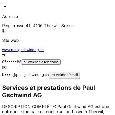
📍
Adresse
Ringstrasse 41, 4106 Therwil
, Suisse
🌐
Site web
www.paulgschwindag.ch
☎️
06•••••88
📞
Afficher le téléphone
✉️
b•••n@paulgschwindag.ch
✉️
Afficher l'email
Services et prestations de
Paul
Gschwind AG
DESCRIPTION COMPLÈTE: Paul Gschwind AG est une
entreprise familiale de construction basée à Therwil,