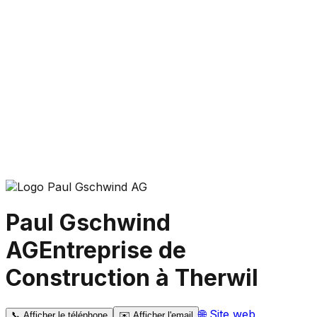
Paul Gschwind
AG
Entreprise de
Construction à Therwil
🌐
Site web
📞
Afficher le téléphone
✉️
Afficher l'email