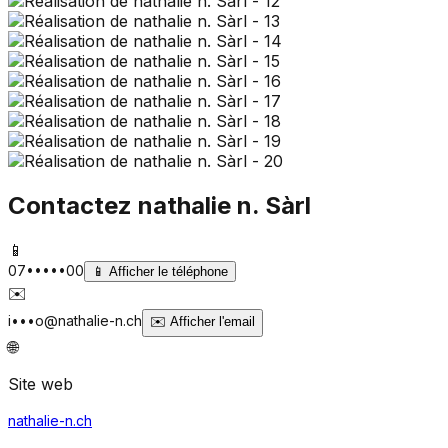
Contactez
nathalie n. Sàrl
📱
07•••••00
📱
Afficher le téléphone
✉️
i•••o@nathalie-n.ch
✉️
Afficher l'email
🌐
Site web
nathalie-n.ch