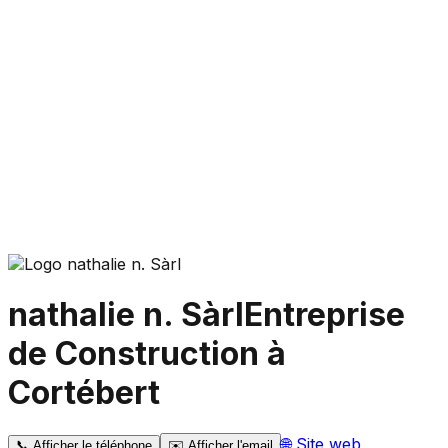
nathalie n. Sàrl
Entreprise
de Construction à
Cortébert
🌐
Site web
📞
Afficher le téléphone
✉️
Afficher l'email