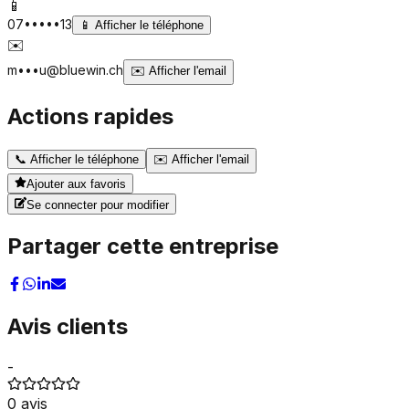
📱
07•••••13
📱
Afficher le téléphone
✉️
m•••u@bluewin.ch
✉️
Afficher l'email
Actions rapides
📞
Afficher le téléphone
✉️
Afficher l'email
Ajouter aux favoris
Se connecter pour modifier
Partager cette entreprise
Avis clients
-
0
avis