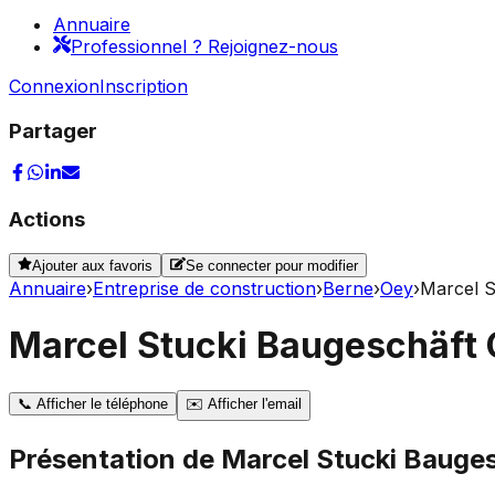
Annuaire
Professionnel ? Rejoignez-nous
Connexion
Inscription
Partager
Actions
Ajouter aux favoris
Se connecter pour modifier
Annuaire
›
Entreprise de construction
›
Berne
›
Oey
›
Marcel 
Marcel Stucki Baugeschäf
📞
Afficher le téléphone
✉️
Afficher l'email
Présentation de
Marcel Stucki Bauge