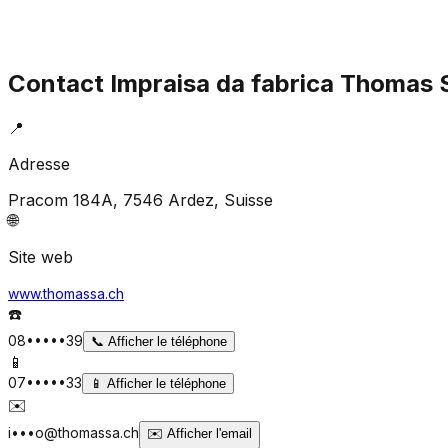
Contact
Impraisa da fabrica Thomas 
📍
Adresse
Pracom 184A, 7546 Ardez
, Suisse
🌐
Site web
www.thomassa.ch
☎️
08•••••39
📞
Afficher le téléphone
📱
07•••••33
📱
Afficher le téléphone
✉️
i•••o@thomassa.ch
✉️
Afficher l'email