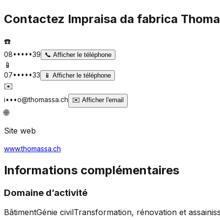
Contactez
Impraisa da fabrica Thom
☎️
08•••••39
📞
Afficher le téléphone
📱
07•••••33
📱
Afficher le téléphone
✉️
i•••o@thomassa.ch
✉️
Afficher l'email
🌐
Site web
www.thomassa.ch
Informations complémentaires
Domaine d’activité
Bâtiment
Génie civil
Transformation, rénovation et assaini