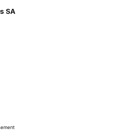
as SA
ssement