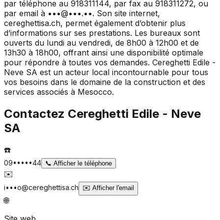
par téléphone au 918311144, par fax au 918311272, ou
par email à •••@•••.••. Son site internet,
cereghettisa.ch, permet également d’obtenir plus
d’informations sur ses prestations. Les bureaux sont
ouverts du lundi au vendredi, de 8h00 à 12h00 et de
13h30 à 18h00, offrant ainsi une disponibilité optimale
pour répondre à toutes vos demandes. Cereghetti Edile -
Neve SA est un acteur local incontournable pour tous
vos besoins dans le domaine de la construction et des
services associés à Mesocco.
Contactez
Cereghetti Edile - Neve
SA
☎️
09•••••44
📞
Afficher le téléphone
✉️
i•••o@cereghettisa.ch
✉️
Afficher l'email
🌐
Site web