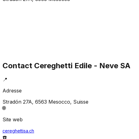
Contact
Cereghetti Edile - Neve SA
📍
Adresse
Stradón 27A, 6563 Mesocco
, Suisse
🌐
Site web
cereghettisa.ch
☎️