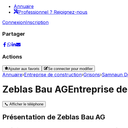
Annuaire
Professionnel ? Rejoignez-nous
Connexion
Inscription
Partager
Actions
Ajouter aux favoris
Se connecter pour modifier
Annuaire
›
Entreprise de construction
›
Grisons
›
Samnaun D
Zeblas Bau AG
Entreprise d
📞
Afficher le téléphone
Présentation de
Zeblas Bau AG