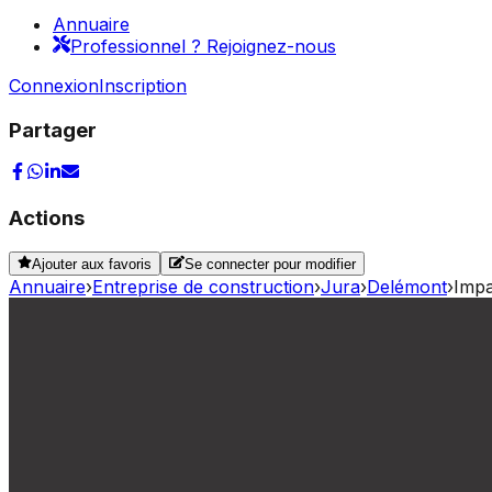
Annuaire
Professionnel ? Rejoignez-nous
Connexion
Inscription
Partager
Actions
Ajouter aux favoris
Se connecter pour modifier
Annuaire
›
Entreprise de construction
›
Jura
›
Delémont
›
Imp