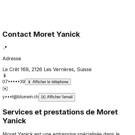
Contact
Moret Yanick
📍
Adresse
Le Crêt 169, 2126 Les Verrières
, Suisse
📱
07•••••39
📱
Afficher le téléphone
✉️
y•••t@bluewin.ch
✉️
Afficher l'email
Services et prestations de
Moret
Yanick
Moret Yanick est une entreprise spécialisée dans le