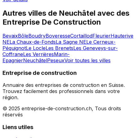
Autres villes de
Neuchâtel
avec des
Entreprise De Construction
Bevaix
Bôle
Boudry
Boveresse
Cortaillod
Fleurier
Hauterive
NE
La Chaux-de-Fonds
La Sagne NE
Le Cerneux-
Péquignot
Le Locle
Les Brenets
Les Geneveys-sur-
Coffrane
Les Verrières
Marin-
Epagnier
Neuchâtel
Peseux
Voir toutes les villes
Entreprise de construction
Annuaire des entreprises de construction en Suisse.
Trouvez facilement des professionnels dans votre
région.
© 2025 entreprise-de-construction.ch, Tous droits
réservés
Liens utiles