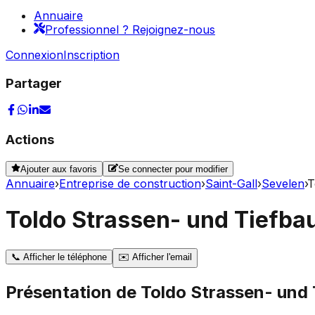
Annuaire
Professionnel ? Rejoignez-nous
Connexion
Inscription
Partager
Actions
Ajouter aux favoris
Se connecter pour modifier
Annuaire
›
Entreprise de construction
›
Saint-Gall
›
Sevelen
›
T
Toldo Strassen- und Tiefba
📞
Afficher le téléphone
✉️
Afficher l'email
Présentation de
Toldo Strassen- und