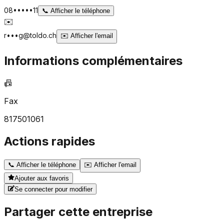
08•••••11
📞
Afficher le téléphone
✉️
r•••g@toldo.ch
✉️
Afficher l'email
Informations complémentaires
📠
Fax
817501061
Actions rapides
📞
Afficher le téléphone
✉️
Afficher l'email
Ajouter aux favoris
Se connecter pour modifier
Partager cette entreprise