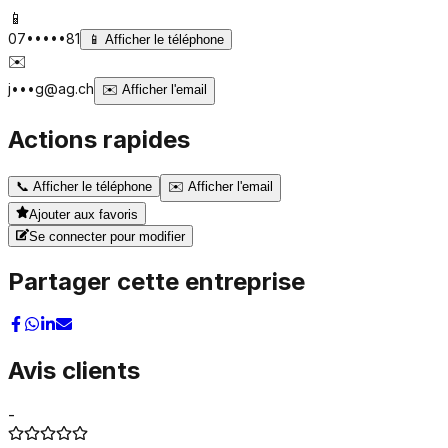
📱
07•••••81
📱
Afficher le téléphone
✉️
j•••g@ag.ch
✉️
Afficher l'email
Actions rapides
📞
Afficher le téléphone
✉️
Afficher l'email
Ajouter aux favoris
Se connecter pour modifier
Partager cette entreprise
Avis clients
-