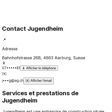
Contact
Jugendheim
📍
Adresse
Bahnhofstrasse 26B, 4663 Aarburg
, Suisse
📱
07•••••81
📱
Afficher le téléphone
✉️
j•••g@ag.ch
✉️
Afficher l'email
Services et prestations de
Jugendheim
Jugendheim est une entreprise de construction située