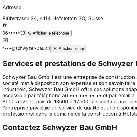
Adresse
Flühstrasse 24, 4114 Hofstetten SO
, Suisse
☎️
06•••••33
📞
Afficher le téléphone
✉️
r•••@schwyzer-bau.ch
✉️
Afficher l'email
Services et prestations de
Schwyzer
Schwyzer Bau GmbH est une entreprise de construction sit
société met à disposition son expertise et son savoir-fair
industriels, Schwyzer Bau GmbH offre des solutions adapt
accessible par téléphone au ••• ••• •• •• et par email à •
8h00 à 12h00 puis de 13h00 à 17h00, permettant aux client
l’entreprise privilégie un service de qualité et une dispo
professionnel dans le domaine de la construction à Hofst
Contactez
Schwyzer Bau GmbH