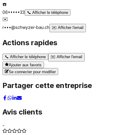
☎️
06•••••33
📞
Afficher le téléphone
✉️
r•••@schwyzer-bau.ch
✉️
Afficher l'email
Actions rapides
📞
Afficher le téléphone
✉️
Afficher l'email
Ajouter aux favoris
Se connecter pour modifier
Partager cette entreprise
Avis clients
-