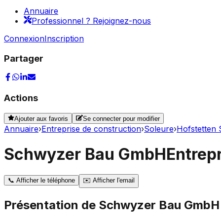
Annuaire
Professionnel ? Rejoignez-nous
Connexion
Inscription
Partager
Actions
Ajouter aux favoris
Se connecter pour modifier
Annuaire
›
Entreprise de construction
›
Soleure
›
Hofstetten
Schwyzer Bau GmbH
Entrep
📞
Afficher le téléphone
✉️
Afficher l'email
Présentation de
Schwyzer Bau GmbH