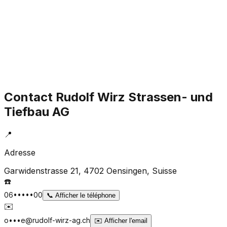
Contact
Rudolf Wirz Strassen- und
Tiefbau AG
📍
Adresse
Garwidenstrasse 21, 4702 Oensingen
, Suisse
☎️
06•••••00
📞
Afficher le téléphone
✉️
o•••e@rudolf-wirz-ag.ch
✉️
Afficher l'email