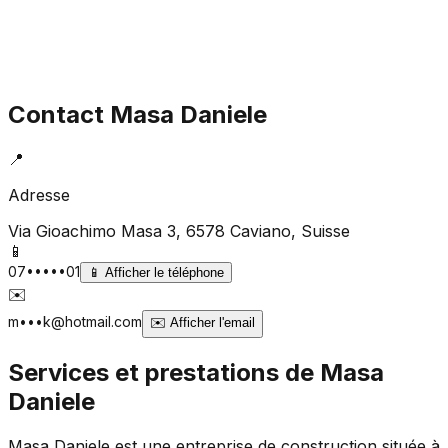
Contact
Masa Daniele
📍
Adresse
Via Gioachimo Masa 3, 6578 Caviano
, Suisse
📱
07•••••01
📱
Afficher le téléphone
✉️
m•••k@hotmail.com
✉️
Afficher l'email
Services et prestations de
Masa
Daniele
Masa Daniele est une entreprise de construction située à