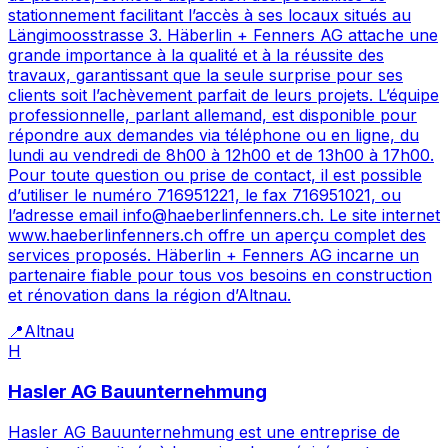
stationnement facilitant l’accès à ses locaux situés au
Längimoosstrasse 3. Häberlin + Fenners AG attache une
grande importance à la qualité et à la réussite des
travaux, garantissant que la seule surprise pour ses
clients soit l’achèvement parfait de leurs projets. L’équipe
professionnelle, parlant allemand, est disponible pour
répondre aux demandes via téléphone ou en ligne, du
lundi au vendredi de 8h00 à 12h00 et de 13h00 à 17h00.
Pour toute question ou prise de contact, il est possible
d’utiliser le numéro 716951221, le fax 716951021, ou
l’adresse email info@haeberlinfenners.ch. Le site internet
www.haeberlinfenners.ch offre un aperçu complet des
services proposés. Häberlin + Fenners AG incarne un
partenaire fiable pour tous vos besoins en construction
et rénovation dans la région d’Altnau.
📍
Altnau
H
Hasler AG Bauunternehmung
Hasler AG Bauunternehmung est une entreprise de