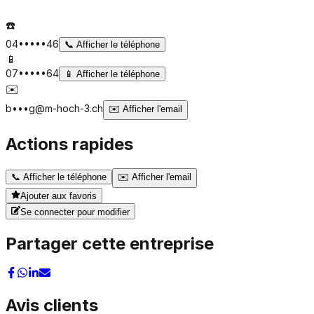
☎️
04•••••46
📞
Afficher le téléphone
📱
07•••••64
📱
Afficher le téléphone
✉️
b•••g@m-hoch-3.ch
✉️
Afficher l'email
Actions rapides
📞
Afficher le téléphone
✉️
Afficher l'email
Ajouter aux favoris
Se connecter pour modifier
Partager cette entreprise
Avis clients