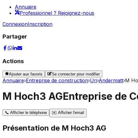
Annuaire
Professionnel ? Rejoignez-nous
Connexion
Inscription
Partager
Actions
Ajouter aux favoris
Se connecter pour modifier
Annuaire
›
Entreprise de construction
›
Uri
›
Andermatt
›
M Ho
M Hoch3 AG
Entreprise de 
📞
Afficher le téléphone
✉️
Afficher l'email
Présentation de
M Hoch3 AG