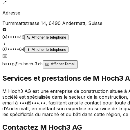
📍
Adresse
Turmmattstrasse 14, 6490 Andermatt
, Suisse
☎️
04•••••46
📞
Afficher le téléphone
📱
07•••••64
📱
Afficher le téléphone
✉️
b•••g@m-hoch-3.ch
✉️
Afficher l'email
Services et prestations de
M Hoch3 
M Hoch3 AG est une entreprise de construction située à 
société est spécialisée dans le secteur de la construction
email à •••@•••.••, facilitant ainsi le contact pour tou
d’Andermatt, en mettant son expertise au service de la qua
les spécificités du marché et du bâti dans cette région, c
Contactez
M Hoch3 AG