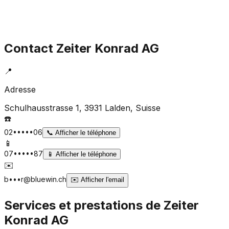
Contact
Zeiter Konrad AG
📍
Adresse
Schulhausstrasse 1, 3931 Lalden
, Suisse
☎️
02•••••06
📞
Afficher le téléphone
📱
07•••••87
📱
Afficher le téléphone
✉️
b•••r@bluewin.ch
✉️
Afficher l'email
Services et prestations de
Zeiter
Konrad AG