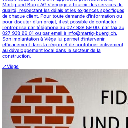
Martig und Bürgi AG s'engage à fournir des services de
qualité, respectant les délais et les exigences spécifiques
de chaque client. Pour toute demande d’information ou
pour discuter d’un projet, il est possible de contacter
l’entreprise par téléphone au 027 938 89 00, par fax au
027 938 89 01 ou par email à info@martig-buergi.ch.
Son implantation à Viège lui permet d’intervenir
efficacement dans la région et de contribuer activement
au développement local dans le secteur de la
construction.
📍
Viège