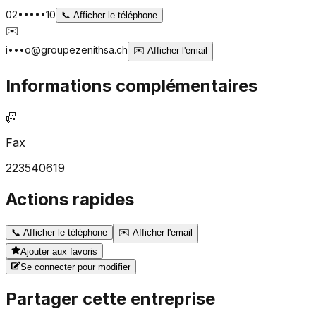
02•••••10
📞
Afficher le téléphone
✉️
i•••o@groupezenithsa.ch
✉️
Afficher l'email
Informations complémentaires
📠
Fax
223540619
Actions rapides
📞
Afficher le téléphone
✉️
Afficher l'email
Ajouter aux favoris
Se connecter pour modifier
Partager cette entreprise