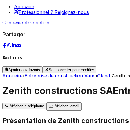
Annuaire
Professionnel ? Rejoignez-nous
Connexion
Inscription
Partager
Actions
Ajouter aux favoris
Se connecter pour modifier
Annuaire
›
Entreprise de construction
›
Vaud
›
Gland
›
Zenith c
Zenith constructions SA
Ent
📞
Afficher le téléphone
✉️
Afficher l'email
Présentation de
Zenith constructions