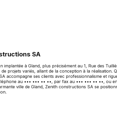
structions SA
n implantée à Gland, plus précisément au 1, Rue des Tuilliè
 de projets variés, allant de la conception à la réalisation
A accompagne ses clients avec professionnalisme et rigueu
téléphone au ••• ••• •• ••, par fax au ••• ••• •• ••, ou e
armante ville de Gland, Zenith constructions SA se positionn
ion.