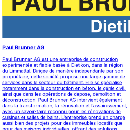
Paul Brunner AG
Paul Brunner AG est une entreprise de construction
expérimentée et fiable basée à Dietikon, dans la région
du Limmattal. Dirigée de manière indépendante par son
propriétaire, cette société propose une large gamme de
services dans le secteur du bâtiment. Elle se spécialise
notamment dans la construction en béton, le génie civil,
ainsi que dans les opérations de dépose, démolition et
déconstruction. Paul Brunner AG intervient également
dans la transformation, la rénovation et l’assainissement,
avec un savoir-faire reconnu pour les rénovations de
cuisines et salles de bains. L’entreprise prend en charge
aussi bien des projets pour des immeubles locatifs que
pour des maisons individuelles, offrant des solutions