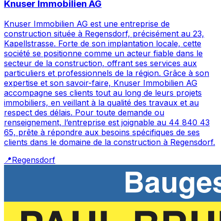
Knuser Immobilien AG
Knuser Immobilien AG est une entreprise de
construction située à Regensdorf, précisément au 23,
Kapellstrasse. Forte de son implantation locale, cette
société se positionne comme un acteur fiable dans le
secteur de la construction, offrant ses services aux
particuliers et professionnels de la région. Grâce à son
expertise et son savoir-faire, Knuser Immobilien AG
accompagne ses clients tout au long de leurs projets
immobiliers, en veillant à la qualité des travaux et au
respect des délais. Pour toute demande ou
renseignement, l’entreprise est joignable au 44 840 43
65, prête à répondre aux besoins spécifiques de ses
clients dans le domaine de la construction à Regensdorf.
📍
Regensdorf