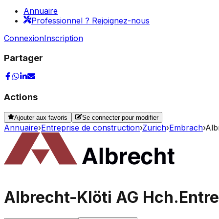
Annuaire
Professionnel ? Rejoignez-nous
Connexion
Inscription
Partager
Actions
Ajouter aux favoris
Se connecter pour modifier
Annuaire
›
Entreprise de construction
›
Zurich
›
Embrach
›
Alb
Albrecht-Klöti AG Hch.
Entr