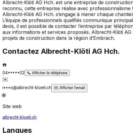
Albrecht-Klöti AG Hch. est une entreprise de construction
reconnu, cette entreprise réalise avec professionnalisme t
Albrecht-Klöti AG Hch. s’engage à mener chaque chantier da
L’équipe de professionnels qualifiés communique princip
devis, il est possible de contacter l’entreprise par téléph
aux informations et services proposés. Albrecht-Klöti AG 
projets de construction dans la région d’Embrach.
Contactez
Albrecht-Klöti AG Hch.
☎️
04•••••02
📞
Afficher le téléphone
✉️
i•••o@albrecht-kloeti.ch
✉️
Afficher l'email
🌐
Site web
albrecht-kloeti.ch
Langues