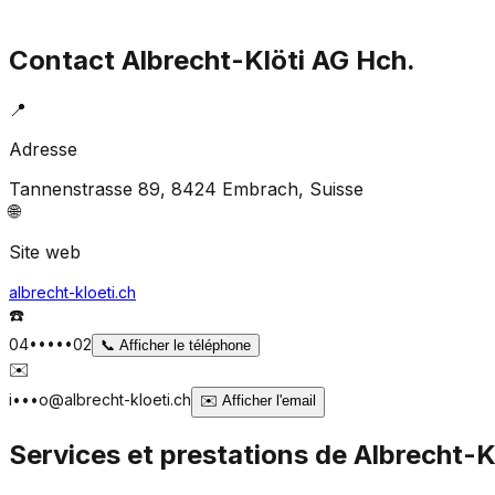
Contact
Albrecht-Klöti AG Hch.
📍
Adresse
Tannenstrasse 89, 8424 Embrach
, Suisse
🌐
Site web
albrecht-kloeti.ch
☎️
04•••••02
📞
Afficher le téléphone
✉️
i•••o@albrecht-kloeti.ch
✉️
Afficher l'email
Services et prestations de
Albrecht-K