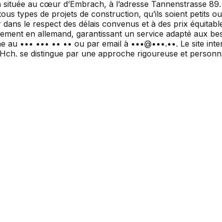
 située au cœur d’Embrach, à l’adresse Tannenstrasse 89. Fo
ous types de projets de construction, qu’ils soient petits 
ns le respect des délais convenus et à des prix équitables,
alement en allemand, garantissant un service adapté aux b
one au ••• ••• •• •• ou par email à •••@•••.••. Le site inte
Hch. se distingue par une approche rigoureuse et personnal