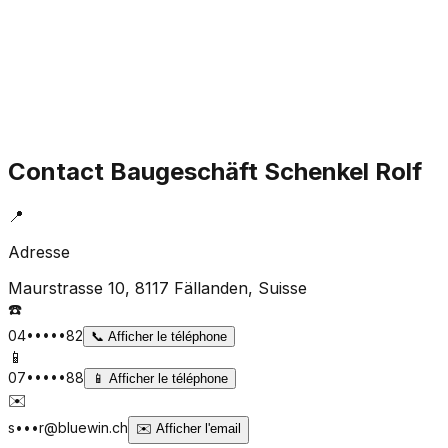
Contact
Baugeschäft Schenkel Rolf
📍
Adresse
Maurstrasse 10, 8117 Fällanden
, Suisse
☎️
04•••••82
📞
Afficher le téléphone
📱
07•••••88
📱
Afficher le téléphone
✉️
s•••r@bluewin.ch
✉️
Afficher l'email