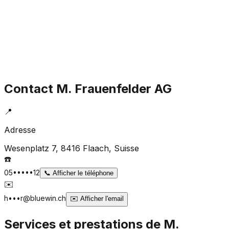
Contact
M. Frauenfelder AG
📍
Adresse
Wesenplatz 7, 8416 Flaach
, Suisse
☎️
05•••••12
📞
Afficher le téléphone
✉️
h•••r@bluewin.ch
✉️
Afficher l'email
Services et prestations de
M.