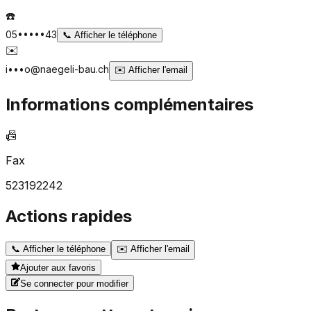
☎️
05•••••43
📞
Afficher le téléphone
✉️
i•••o@naegeli-bau.ch
✉️
Afficher l'email
Informations complémentaires
📠
Fax
523192242
Actions rapides
📞
Afficher le téléphone
✉️
Afficher l'email
Ajouter aux favoris
Se connecter pour modifier