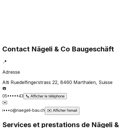
Contact
Nägeli & Co Baugeschäft
📍
Adresse
Alti Ruedelfingerstrass 22, 8460 Marthalen
, Suisse
☎️
05•••••43
📞
Afficher le téléphone
✉️
i•••o@naegeli-bau.ch
✉️
Afficher l'email
Services et prestations de
Nägeli &