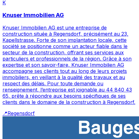
K
Knuser Immobilien AG
Knuser Immobilien AG est une entreprise de
construction située à Regensdorf, précisément au 23,
Kapellstrasse. Forte de son implantation locale, cette
société se positionne comme un acteur fiable dans le
secteur de la construction, offrant ses services aux
particuliers et professionnels de la région. Grâce à son
expertise et son savoir-faire, Knuser Immobilien AG
accompagne ses clients tout au long de leurs projets
immobiliers, en veillant à la qualité des travaux et au
respect des délais. Pour toute demande ou
renseignement, l’entreprise est joignable au 44 840 43
65, prête à répondre aux besoins spécifiques de ses
clients dans le domaine de la construction à Regensdorf.
📍
Regensdorf