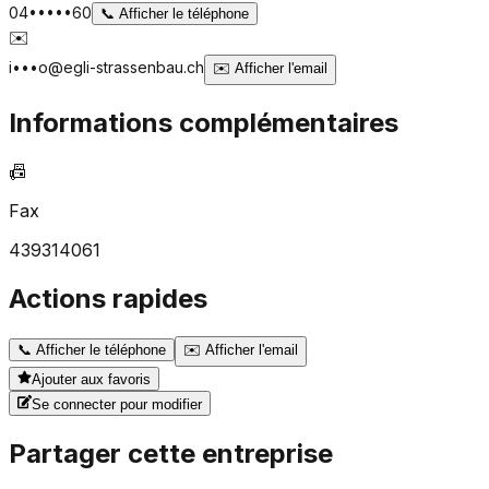
04•••••60
📞
Afficher le téléphone
✉️
i•••o@egli-strassenbau.ch
✉️
Afficher l'email
Informations complémentaires
📠
Fax
439314061
Actions rapides
📞
Afficher le téléphone
✉️
Afficher l'email
Ajouter aux favoris
Se connecter pour modifier
Partager cette entreprise