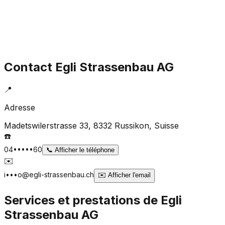
Contact
Egli Strassenbau AG
📍
Adresse
Madetswilerstrasse 33, 8332 Russikon
, Suisse
☎️
04•••••60
📞
Afficher le téléphone
✉️
i•••o@egli-strassenbau.ch
✉️
Afficher l'email
Services et prestations de
Egli
Strassenbau AG