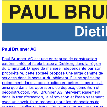
Paul Brunner AG
Paul Brunner AG est une entreprise de construction
expérimentée et fiable basée à Dietikon, dans la région
du Limmattal. Dirigée de manière indépendante par son
propriétaire, cette société propose une large gamme de
services dans le secteur du bâtiment. Elle se spécialise
notamment dans la construction en béton, le génie civil,
ainsi que dans les opérations de dépose, démolition et
déconstruction. Paul Brunner AG intervient également
dans la transformation, la rénovation et l’assainissement,
avec un savoir-faire reconnu pour les rénovations de
cuisines et salles de bains. L’entreprise prend en charge