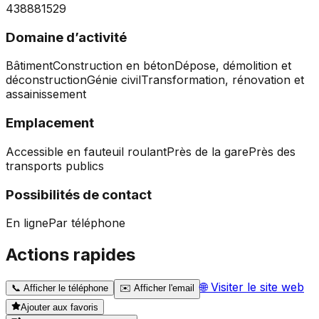
438881529
Domaine d’activité
Bâtiment
Construction en béton
Dépose, démolition et
déconstruction
Génie civil
Transformation, rénovation et
assainissement
Emplacement
Accessible en fauteuil roulant
Près de la gare
Près des
transports publics
Possibilités de contact
En ligne
Par téléphone
Actions rapides
🌐
Visiter le site web
📞
Afficher le téléphone
✉️
Afficher l'email
Ajouter aux favoris