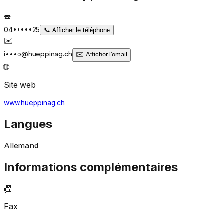
☎️
04•••••25
📞
Afficher le téléphone
✉️
i•••o@hueppinag.ch
✉️
Afficher l'email
🌐
Site web
www.hueppinag.ch
Langues
Allemand
Informations complémentaires
📠
Fax