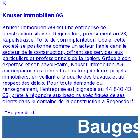
K
Knuser Immobilien AG
Knuser Immobilien AG est une entreprise de
construction située à Regensdorf, précisément au 23,
Kapellstrasse. Forte de son implantation locale, cette
société se positionne comme un acteur fiable dans le
secteur de la construction, offrant ses services aux
particuliers et professionnels de la région. Grâce à son
expertise et son savoir-faire, Knuser Immobilien AG
accompagne ses clients tout au long de leurs projets
immobiliers, en veillant à la qualité des travaux et au
respect des délais. Pour toute demande ou
renseignement, l’entreprise est joignable au 44 840 43
65, prête à répondre aux besoins spécifiques de ses
clients dans le domaine de la construction à Regensdorf.
📍
Regensdorf