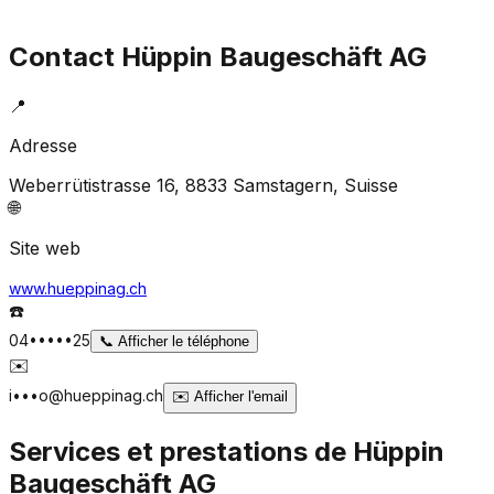
Contact
Hüppin Baugeschäft AG
📍
Adresse
Weberrütistrasse 16, 8833 Samstagern
, Suisse
🌐
Site web
www.hueppinag.ch
☎️
04•••••25
📞
Afficher le téléphone
✉️
i•••o@hueppinag.ch
✉️
Afficher l'email
Services et prestations de
Hüppin
Baugeschäft AG