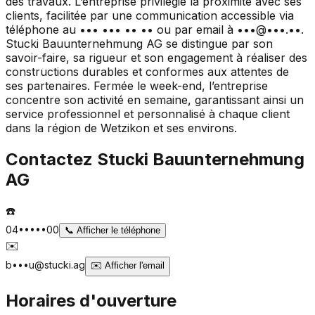
des travaux. L’entreprise privilégie la proximité avec ses
clients, facilitée par une communication accessible via
téléphone au ••• ••• •• •• ou par email à •••@•••.••.
Stucki Bauunternehmung AG se distingue par son
savoir-faire, sa rigueur et son engagement à réaliser des
constructions durables et conformes aux attentes de
ses partenaires. Fermée le week-end, l’entreprise
concentre son activité en semaine, garantissant ainsi un
service professionnel et personnalisé à chaque client
dans la région de Wetzikon et ses environs.
Contactez
Stucki Bauunternehmung
AG
☎️
04•••••00
📞
Afficher le téléphone
✉️
b•••u@stucki.ag
✉️
Afficher l'email
Horaires d'ouverture