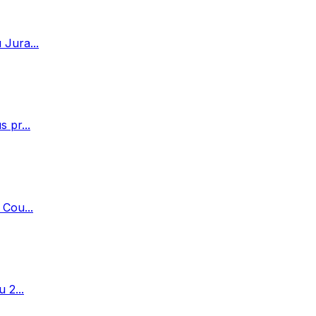
 Jura...
 pr...
 Cou...
 2...