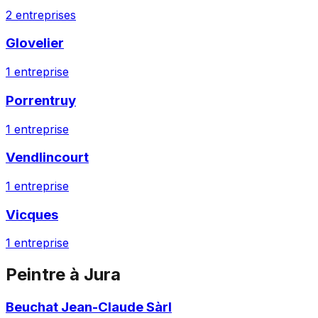
2
entreprises
Glovelier
1
entreprise
Porrentruy
1
entreprise
Vendlincourt
1
entreprise
Vicques
1
entreprise
Peintre
à
Jura
Beuchat Jean-Claude Sàrl