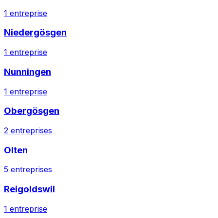
1
entreprise
Niedergösgen
1
entreprise
Nunningen
1
entreprise
Obergösgen
2
entreprises
Olten
5
entreprises
Reigoldswil
1
entreprise