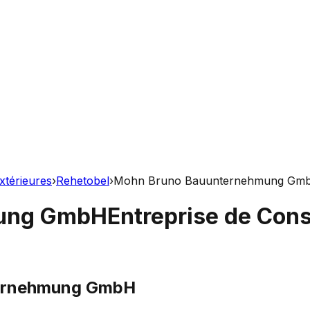
xtérieures
›
Rehetobel
›
Mohn Bruno Bauunternehmung Gm
mung GmbH
Entreprise de Cons
ernehmung GmbH