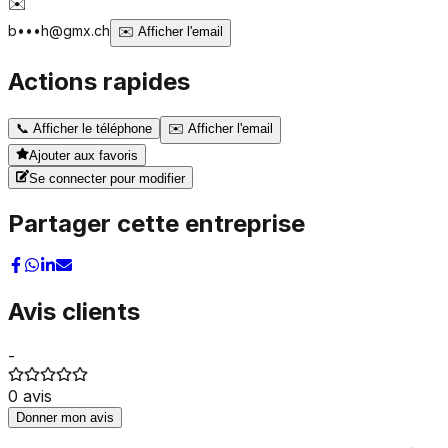
✉️
b•••h@gmx.ch
✉️
Afficher l'email
Actions rapides
📞
Afficher le téléphone
✉️
Afficher l'email
Ajouter aux favoris
Se connecter pour modifier
Partager cette entreprise
Avis clients
-
0
avis
Donner mon avis