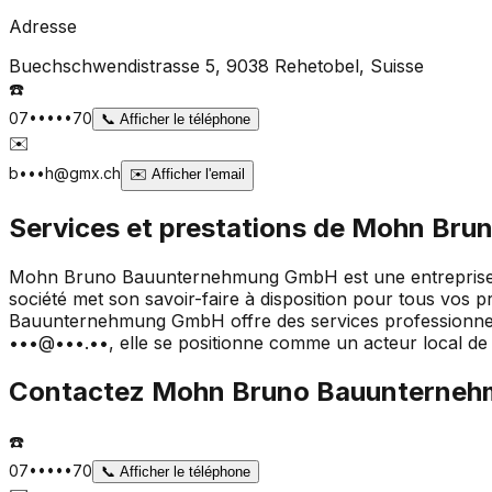
Adresse
Buechschwendistrasse 5, 9038 Rehetobel
, Suisse
☎️
07•••••70
📞
Afficher le téléphone
✉️
b•••h@gmx.ch
✉️
Afficher l'email
Services et prestations de
Mohn Bru
Mohn Bruno Bauunternehmung GmbH est une entreprise de 
société met son savoir-faire à disposition pour tous vos 
Bauunternehmung GmbH offre des services professionnels 
•••@•••.••, elle se positionne comme un acteur local de 
Contactez
Mohn Bruno Bauunterne
☎️
07•••••70
📞
Afficher le téléphone