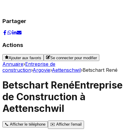
Partager
Actions
Ajouter aux favoris
Se connecter pour modifier
Annuaire
›
Entreprise de
construction
›
Argovie
›
Aettenschwil
›
Betschart René
Betschart René
Entreprise
de Construction à
Aettenschwil
📞
Afficher le téléphone
✉️
Afficher l'email