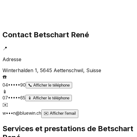
Contact
Betschart René
📍
Adresse
Winterhalden 1, 5645 Aettenschwil
, Suisse
☎️
04•••••90
📞
Afficher le téléphone
📱
07•••••65
📱
Afficher le téléphone
✉️
w•••n@bluewin.ch
✉️
Afficher l'email
Services et prestations de
Betschart