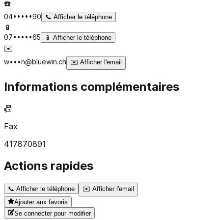
☎️
04•••••90
📞
Afficher le téléphone
📱
07•••••65
📱
Afficher le téléphone
✉️
w•••n@bluewin.ch
✉️
Afficher l'email
Informations complémentaires
📠
Fax
417870891
Actions rapides
📞
Afficher le téléphone
✉️
Afficher l'email
Ajouter aux favoris
Se connecter pour modifier