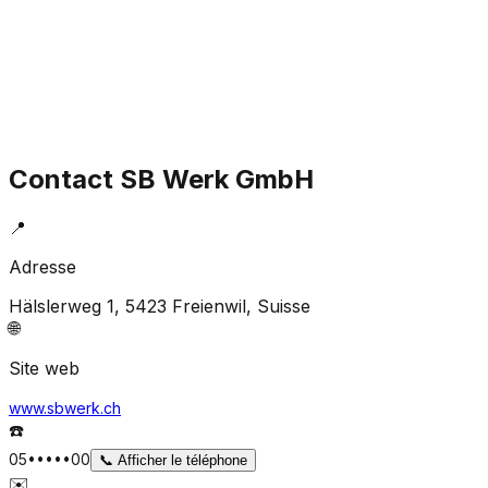
Contact
SB Werk GmbH
📍
Adresse
Hälslerweg 1, 5423 Freienwil
, Suisse
🌐
Site web
www.sbwerk.ch
☎️
05•••••00
📞
Afficher le téléphone
✉️