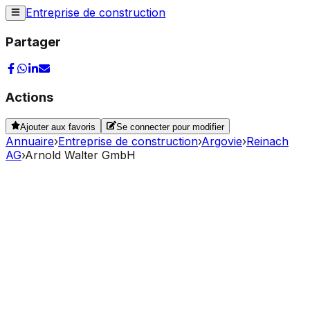
Entreprise de construction
Partager
Actions
Ajouter aux favoris
Se connecter pour modifier
Annuaire
›
Entreprise de construction
›
Argovie
›
Reinach
AG
›
Arnold Walter GmbH