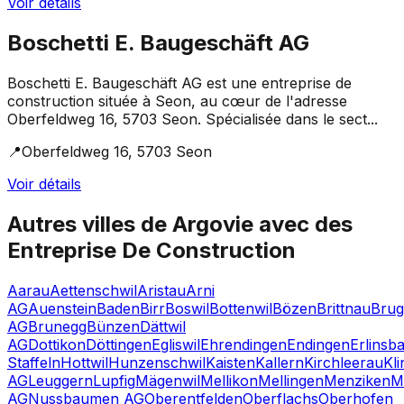
Voir détails
Boschetti E. Baugeschäft AG
Boschetti E. Baugeschäft AG est une entreprise de
construction située à Seon, au cœur de l'adresse
Oberfeldweg 16, 5703 Seon. Spécialisée dans le sect...
📍
Oberfeldweg 16, 5703 Seon
Voir détails
Autres villes de
Argovie
avec des
Entreprise De Construction
Aarau
Aettenschwil
Aristau
Arni
AG
Auenstein
Baden
Birr
Boswil
Bottenwil
Bözen
Brittnau
Brug
AG
Brunegg
Bünzen
Dättwil
AG
Dottikon
Döttingen
Egliswil
Ehrendingen
Endingen
Erlinsb
Staffeln
Hottwil
Hunzenschwil
Kaisten
Kallern
Kirchleerau
Kl
AG
Leuggern
Lupfig
Mägenwil
Mellikon
Mellingen
Menziken
M
AG
Nussbaumen AG
Oberentfelden
Oberflachs
Oberhofen