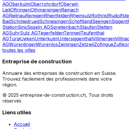
AG
Oberkulm
Oberrohrdorf
Oberwil-
Lieli
Oftringen
Othmarsingen
Reinach
AG
Reitnau
Remigen
Rheinfelden
Rheinsulz
Rothrist
Rudolfste
Bad
Schmiedrued
Schneisingen
Schöftland
Seengen
Siggent
Station
Sins
Sisseln AG
Spreitenbach
Staufen
Stetten
AG
Suhr
Sulz AG
Tegerfelden
Tennwil
Teufenthal
AG
Turgi
Ueken
Unterkulm
Untersiggenthal
Villmergen
Villna
AG
Würenlingen
Würenlos
Zeiningen
Zetzwil
Zofingue
Zufiko
toutes les villes
Entreprise de construction
Annuaire des entreprises de construction en Suisse.
Trouvez facilement des professionnels dans votre
région.
© 2025 entreprise-de-construction.ch, Tous droits
réservés
Liens utiles
Accueil