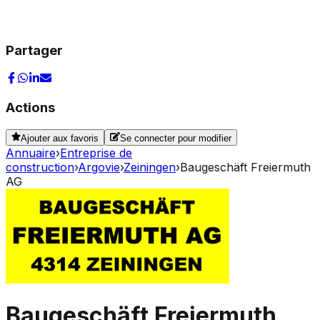
Partager
Actions
Ajouter aux favoris
Se connecter pour modifier
Annuaire
›
Entreprise de
construction
›
Argovie
›
Zeiningen
›
Baugeschäft Freiermuth
AG
Baugeschäft Freiermuth