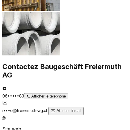
Contactez
Baugeschäft Freiermuth
AG
☎️
06•••••83
📞
Afficher le téléphone
✉️
i•••o@freiermuth-ag.ch
✉️
Afficher l'email
🌐
Site web