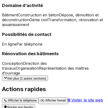
Domaine d’activité
Bâtiment
Construction en béton
Dépose, démolition et
déconstruction
Génie civil
Transformation, rénovation et
assainissement
Possibilités de contact
En ligne
Par téléphone
Rénovation des bâtiments
Conception
Direction des
travaux
Organisation
Représentation des maîtres
d’ouvrage
Voir plus (
1
autres sections)
Actions rapides
🌐
Visiter le site web
📞
Afficher le téléphone
✉️
Afficher l'email
Ajouter aux favoris