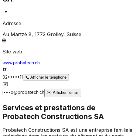
📍
Adresse
Au Martzé 8, 1772 Grolley
, Suisse
🌐
Site web
www.probatech.ch
☎️
02•••••11
📞
Afficher le téléphone
✉️
i•••o@probatech.ch
✉️
Afficher l'email
Services et prestations de
Probatech Constructions SA
Probatech Constructions SA est une entreprise familiale
spécialisée dans les secteurs du bâtiment et du génie