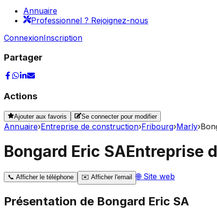
Annuaire
Professionnel ? Rejoignez-nous
Connexion
Inscription
Partager
Actions
Ajouter aux favoris
Se connecter pour modifier
Annuaire
›
Entreprise de construction
›
Fribourg
›
Marly
›
Bong
Bongard Eric SA
Entreprise 
🌐
Site web
📞
Afficher le téléphone
✉️
Afficher l'email
Présentation de
Bongard Eric SA