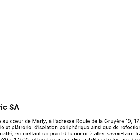
ic SA
e au cœur de Marly, à l'adresse Route de la Gruyère 19, 17
ie et plâtrerie, d’isolation périphérique ainsi que de réfect
alité, en mettant un point d’honneur à allier savoir-faire t
30 à 17h00, offrant ainsi une disponibilité adaptée aux bes