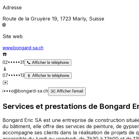
Adresse
Route de la Gruyère 19, 1723 Marly
, Suisse
🌐
Site web
www.bongard-sa.ch
☎️
02•••••31
📞
Afficher le téléphone
📱
07•••••13
📱
Afficher le téléphone
✉️
i•••o@bongard-sa.ch
✉️
Afficher l'email
Services et prestations de
Bongard Er
Bongard Eric SA est une entreprise de construction situé
du bâtiment, elle offre des services de peinture, de gypser
accompagne ses clients dans la réalisation de projets de qu
accessible du lundi au vendredi, de 7h30 à 12h00 et de 13h