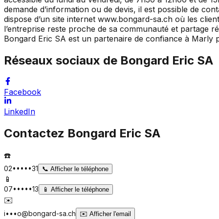
demande d’information ou de devis, il est possible de con
dispose d’un site internet www.bongard-sa.ch où les clie
l’entreprise reste proche de sa communauté et partage régu
Bongard Eric SA est un partenaire de confiance à Marly 
Réseaux sociaux de
Bongard Eric SA
Facebook
LinkedIn
Contactez
Bongard Eric SA
☎️
02•••••31
📞
Afficher le téléphone
📱
07•••••13
📱
Afficher le téléphone
✉️
i•••o@bongard-sa.ch
✉️
Afficher l'email