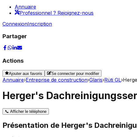
Annuaire
Professionnel ? Rejoignez-nous
Connexion
Inscription
Partager
Actions
Ajouter aux favoris
Se connecter pour modifier
Annuaire
›
Entreprise de construction
›
Glaris
›
Rüti GL
›
Herge
Herger's Dachreinigungsse
📞
Afficher le téléphone
Présentation de
Herger's Dachreinig