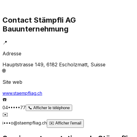
Contact
Stämpfli AG
Bauunternehmung
📍
Adresse
Hauptstrasse 149, 6182 Escholzmatt
, Suisse
🌐
Site web
www.staempfliag.ch
☎️
04•••••77
📞
Afficher le téléphone
✉️
i•••o@staempfliag.ch
✉️
Afficher l'email