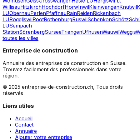
Wolhusen
Geiss
Grosswangen
Hasle LU
Hergiswil b.
Willisau
Hitzkirch
Hochdorf
Horw
Inwil
Kleinwangen
Knutwil
K
LU
Obernau
Perlen
Pfaffnau
Rain
Reiden
Rickenbach
LU
Roggliswil
Root
Rothenburg
Ruswil
Schenkon
Schötz
Sch
LU
Sempach
Station
Sörenberg
Sursee
Triengen
Ufhusen
Wauwil
Weggis
W
toutes les villes
Entreprise de construction
Annuaire des entreprises de construction en Suisse.
Trouvez facilement des professionnels dans votre
région.
© 2025 entreprise-de-construction.ch, Tous droits
réservés
Liens utiles
Accueil
Contact
Annuaire
Ajouter votre entreprise