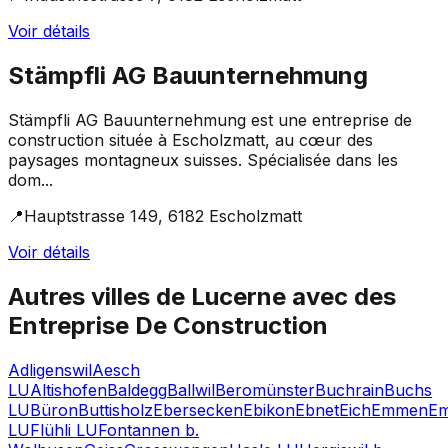
Voir détails
Stämpfli AG Bauunternehmung
Stämpfli AG Bauunternehmung est une entreprise de
construction située à Escholzmatt, au cœur des
paysages montagneux suisses. Spécialisée dans les
dom...
📍
Hauptstrasse 149, 6182 Escholzmatt
Voir détails
Autres villes de
Lucerne
avec des
Entreprise De Construction
Adligenswil
Aesch
LU
Altishofen
Baldegg
Ballwil
Beromünster
Buchrain
Buchs
LU
Büron
Buttisholz
Ebersecken
Ebikon
Ebnet
Eich
Emmen
E
LU
Flühli LU
Fontannen b.