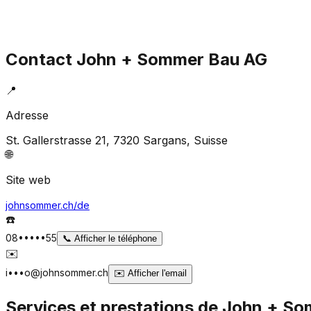
Contact
John + Sommer Bau AG
📍
Adresse
St. Gallerstrasse 21, 7320 Sargans
, Suisse
🌐
Site web
johnsommer.ch/de
☎️
08•••••55
📞
Afficher le téléphone
✉️
i•••o@johnsommer.ch
✉️
Afficher l'email
Services et prestations de
John + So