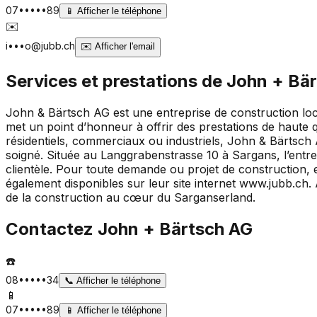
07•••••89
📱
Afficher le téléphone
✉️
i•••o@jubb.ch
✉️
Afficher l'email
Services et prestations de
John + Bä
John & Bärtsch AG est une entreprise de construction loca
met un point d’honneur à offrir des prestations de haute qu
résidentiels, commerciaux ou industriels, John & Bärtsch A
soigné. Située au Langgrabenstrasse 10 à Sargans, l’entre
clientèle. Pour toute demande ou projet de construction, 
également disponibles sur leur site internet www.jubb.ch
de la construction au cœur du Sarganserland.
Contactez
John + Bärtsch AG
☎️
08•••••34
📞
Afficher le téléphone
📱
07•••••89
📱
Afficher le téléphone