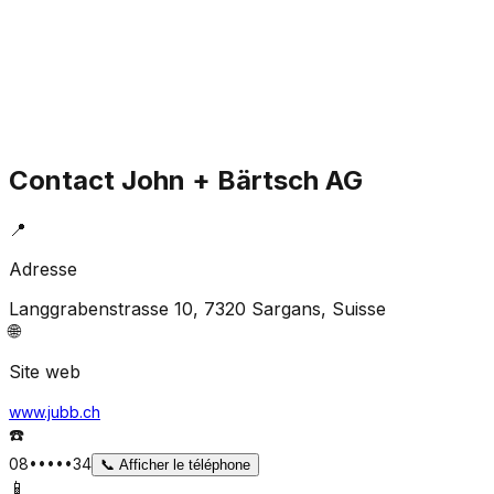
Contact
John + Bärtsch AG
📍
Adresse
Langgrabenstrasse 10, 7320 Sargans
, Suisse
🌐
Site web
www.jubb.ch
☎️
08•••••34
📞
Afficher le téléphone
📱