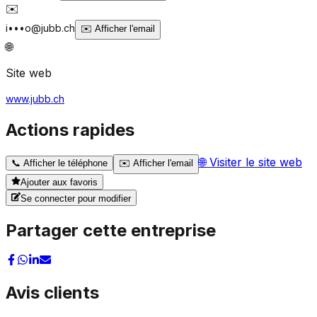
✉️
i•••o@jubb.ch
✉️
Afficher l'email
🌐
Site web
www.jubb.ch
Actions rapides
🌐
Visiter le site web
📞
Afficher le téléphone
✉️
Afficher l'email
Ajouter aux favoris
Se connecter pour modifier
Partager cette entreprise
Avis clients