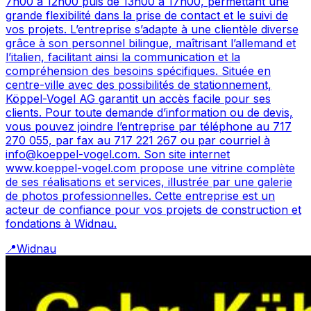
7h00 à 12h00 puis de 13h00 à 17h00, permettant une
grande flexibilité dans la prise de contact et le suivi de
vos projets. L’entreprise s’adapte à une clientèle diverse
grâce à son personnel bilingue, maîtrisant l’allemand et
l’italien, facilitant ainsi la communication et la
compréhension des besoins spécifiques. Située en
centre-ville avec des possibilités de stationnement,
Köppel-Vogel AG garantit un accès facile pour ses
clients. Pour toute demande d’information ou de devis,
vous pouvez joindre l’entreprise par téléphone au 717
270 055, par fax au 717 221 267 ou par courriel à
info@koeppel-vogel.com. Son site internet
www.koeppel-vogel.com propose une vitrine complète
de ses réalisations et services, illustrée par une galerie
de photos professionnelles. Cette entreprise est un
acteur de confiance pour vos projets de construction et
fondations à Widnau.
📍
Widnau