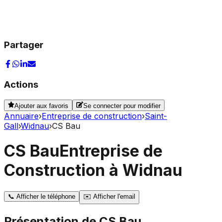
Partager
Actions
Ajouter aux favoris
Se connecter pour modifier
Annuaire
›
Entreprise de construction
›
Saint-
Gall
›
Widnau
›
CS Bau
CS Bau
Entreprise de
Construction à Widnau
📞
Afficher le téléphone
✉️
Afficher l'email
Présentation de
CS Bau