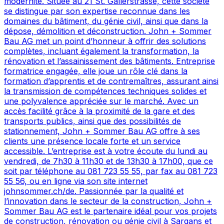
modernité. Située au 21 St. Gallerstrasse, cette société
se distingue par son expertise reconnue dans les
domaines du bâtiment, du génie civil, ainsi que dans la
dépose, démolition et déconstruction. John + Sommer
Bau AG met un point d’honneur à offrir des solutions
complètes, incluant également la transformation, la
rénovation et l’assainissement des bâtiments. Entreprise
formatrice engagée, elle joue un rôle clé dans la
formation d’apprentis et de contremaîtres, assurant ainsi
la transmission de compétences techniques solides et
une polyvalence appréciée sur le marché. Avec un
accès facilité grâce à la proximité de la gare et des
transports publics, ainsi que des possibilités de
stationnement, John + Sommer Bau AG offre à ses
clients une présence locale forte et un service
accessible. L’entreprise est à votre écoute du lundi au
vendredi, de 7h30 à 11h30 et de 13h30 à 17h00, que ce
soit par téléphone au 081 723 55 55, par fax au 081 723
55 56, ou en ligne via son site internet
johnsommer.ch/de. Passionnée par la qualité et
l’innovation dans le secteur de la construction, John +
Sommer Bau AG est le partenaire idéal pour vos projets
de construction, rénovation ou génie civil à Sargans et