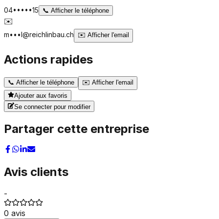
04•••••15
📞
Afficher le téléphone
✉️
m•••l@reichlinbau.ch
✉️
Afficher l'email
Actions rapides
📞
Afficher le téléphone
✉️
Afficher l'email
Ajouter aux favoris
Se connecter pour modifier
Partager cette entreprise
Avis clients
-
0
avis