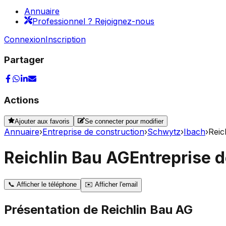
Annuaire
Professionnel ? Rejoignez-nous
Connexion
Inscription
Partager
Actions
Ajouter aux favoris
Se connecter pour modifier
Annuaire
›
Entreprise de construction
›
Schwytz
›
Ibach
›
Reic
Reichlin Bau AG
Entreprise 
📞
Afficher le téléphone
✉️
Afficher l'email
Présentation de
Reichlin Bau AG