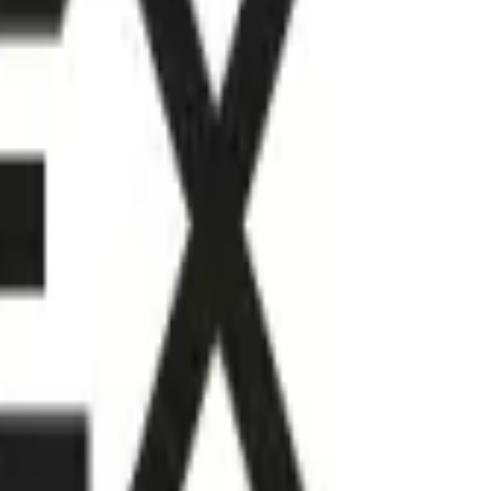
age
ues de haute précision tels que l...