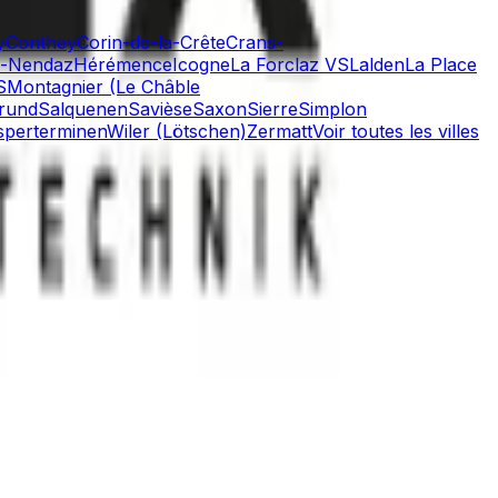
y
Conthey
Corin-de-la-Crête
Crans-
e-Nendaz
Hérémence
Icogne
La Forclaz VS
Lalden
La Place
S
Montagnier (Le Châble
rund
Salquenen
Savièse
Saxon
Sierre
Simplon
sperterminen
Wiler (Lötschen)
Zermatt
Voir toutes les villes