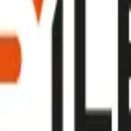
à
Loèche
steige und Sprengarbeiten, travaux spéciaux, forage, min
sée à Loèche-la-Ville, spécialisée dans des travaux techniq
prise De Construction