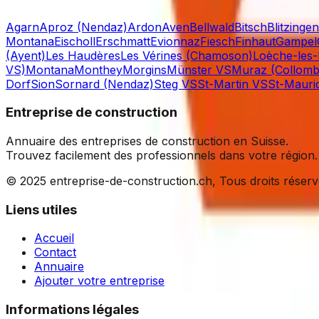
Agarn
Aproz (Nendaz)
Ardon
Aven
Bellwald
Bitsch
Blitzingen
Montana
Eischoll
Erschmatt
Evionnaz
Fiesch
Finhaut
Gampel
(Ayent)
Les Haudères
Les Vérines (Chamoson)
Loèche-les-
VS)
Montana
Monthey
Morgins
Münster VS
Muraz (Collomb
Dorf
Sion
Sornard (Nendaz)
Steg VS
St-Martin VS
St-Mauri
Entreprise de construction
Annuaire des entreprises de construction en Suisse.
Trouvez facilement des professionnels dans votre région.
© 2025 entreprise-de-construction.ch, Tous droits réser
Liens utiles
Accueil
Contact
Annuaire
Ajouter votre entreprise
Informations légales