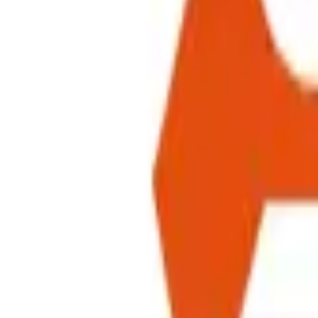
Annuaire
Professionnel ? Rejoignez-nous
Connexion
Inscription
Annuaire
›
Entreprise De Construction
›
Valais
›
Loèche
Entreprise De Construction
1
Résultats trouvés à
Loèche
.
SILEX Felstechnik AG
Felssicherung, Lawinenverbauung, Hängebrücken, Kletter
SILEX Felstechnik AG est une entreprise de construction ba
📍
Rebweg 22, 3953 Loèche-la-Ville
Voir détails
Autres villes de
Valais
avec des
Entre