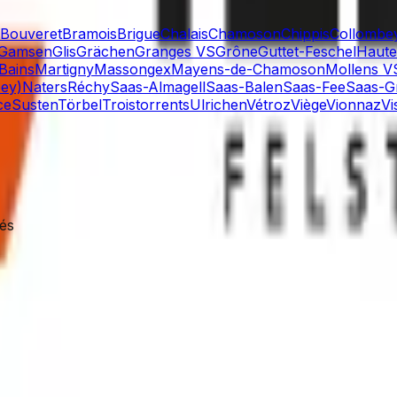
Bouveret
Bramois
Brigue
Chalais
Chamoson
Chippis
Collombe
Gamsen
Glis
Grächen
Granges VS
Grône
Guttet-Feschel
Haut
Bains
Martigny
Massongex
Mayens-de-Chamoson
Mollens V
ey)
Naters
Réchy
Saas-Almagell
Saas-Balen
Saas-Fee
Saas-G
ce
Susten
Törbel
Troistorrents
Ulrichen
Vétroz
Viège
Vionnaz
Vi
vés