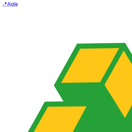
📍
Aigle