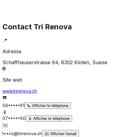
Contact
Tri Renova
📍
Adresse
Schaffhauserstrasse 64, 8302 Kloten
, Suisse
🌐
Site web
www.trirenova.ch
☎️
04•••••61
📞
Afficher le téléphone
📱
07•••••60
📱
Afficher le téléphone
✉️
t•••o@trirenova.ch
✉️
Afficher l'email