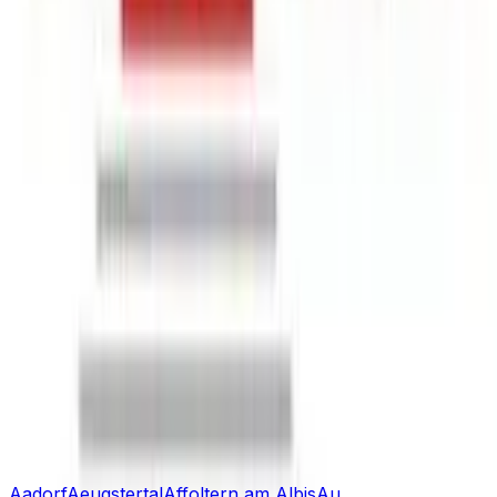
Tri Renova est une entreprise de construction située à
Kloten, au 64 Schaffhauserstrasse. Spécialisée dans les
travaux de plâtrage, elle offre un larg...
📍
Schaffhauserstrasse 64, 8302 Kloten
Voir détails
zirkulit Beton AG
Zirkulit Beton AG est une entreprise de construction
située à Kloten, au cœur de la région du canton de
Zurich. Implantée au 56, Steinackerstrasse, ce...
📍
Steinackerstrasse 56, 8302 Kloten
Voir détails
Autres villes de
Zurich
avec des
Entreprise De Construction
Aadorf
Aeugstertal
Affoltern am Albis
Au