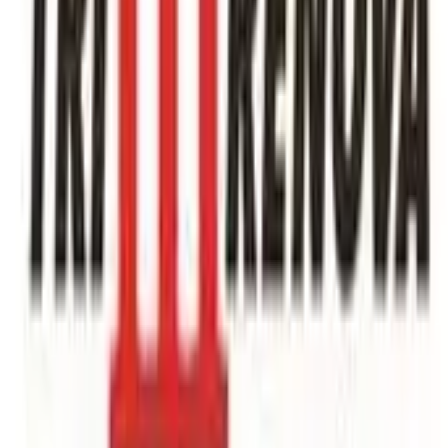
MBS Bau GmbH
MBS Bau GmbH est une entreprise de construction
située à Kloten, précisément au 32, Am Balsberg.
Spécialisée dans le secteur de la construction, cette...
📍
Am Balsberg 32, 8302 Kloten
Voir détails
Specogna Bau AG
Specogna Bau AG est une entreprise de construction
établie à Kloten, située au 55 Steinackerstrasse, 8302
Kloten. Spécialisée dans le secteur de la co...
📍
Steinackerstrasse 55, 8302 Kloten
Voir détails
Tri Renova