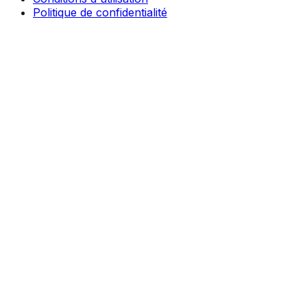
Politique de confidentialité
© 2025 entreprise-de-construction.ch, Tous droits
réservés