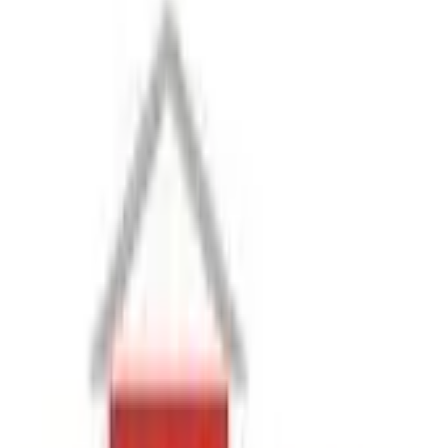
Eberhard Bau AG
Eberhard Bau AG est une entreprise de construction
implantée à Kloten, au cœur du canton de Zurich.
Située au 56, Steinackerstrasse, cette société se ...
📍
Steinackerstrasse 56, 8302 Kloten
Voir détails