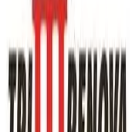
Eberhard Bau AG Ebirec
Baustoff Recycling Center
Eberhard Bau AG Ebirec est une entreprise spécialisée
dans le secteur de la construction, située à Kloten.
Implantée au 56, Steinackerstrasse, elle ex...
📍
Steinackerstrasse 56, 8302 Kloten
Voir détails
Eberhard Recycling AG
Eberhard Recycling AG est une entreprise de
construction située à Kloten, au 56 Steinackerstrasse.
Spécialisée dans le secteur de la construction, cet...
📍
Steinackerstrasse 56, 8302 Kloten
Voir détails