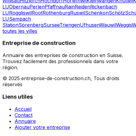
Willisau
Hitzkirch
Hochdorf
Horw
Inwil
Kleinwangen
Knutwil
K
LU
Obernau
Perlen
Pfaffnau
Rain
Reiden
Rickenbach
LU
Roggliswil
Root
Rothenburg
Ruswil
Schenkon
Schötz
Sch
LU
Sempach
Station
Sörenberg
Sursee
Triengen
Ufhusen
Wauwil
Weggis
W
toutes les villes
Entreprise de construction
Annuaire des entreprises de construction en Suisse.
Trouvez facilement des professionnels dans votre
région.
© 2025 entreprise-de-construction.ch, Tous droits
réservés
Liens utiles
Accueil
Contact
Annuaire
Ajouter votre entreprise