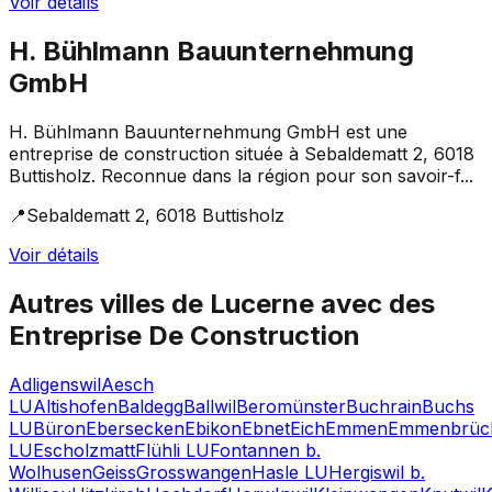
Voir détails
H. Bühlmann Bauunternehmung
GmbH
H. Bühlmann Bauunternehmung GmbH est une
entreprise de construction située à Sebaldematt 2, 6018
Buttisholz. Reconnue dans la région pour son savoir-f...
📍
Sebaldematt 2, 6018 Buttisholz
Voir détails
Autres villes de
Lucerne
avec des
Entreprise De Construction
Adligenswil
Aesch
LU
Altishofen
Baldegg
Ballwil
Beromünster
Buchrain
Buchs
LU
Büron
Ebersecken
Ebikon
Ebnet
Eich
Emmen
Emmenbrüc
LU
Escholzmatt
Flühli LU
Fontannen b.
Wolhusen
Geiss
Grosswangen
Hasle LU
Hergiswil b.