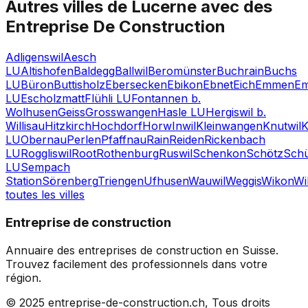
Autres villes de
Lucerne
avec des
Entreprise De Construction
Adligenswil
Aesch
LU
Altishofen
Baldegg
Ballwil
Beromünster
Buchrain
Buchs
LU
Büron
Buttisholz
Ebersecken
Ebikon
Ebnet
Eich
Emmen
E
LU
Escholzmatt
Flühli LU
Fontannen b.
Wolhusen
Geiss
Grosswangen
Hasle LU
Hergiswil b.
Willisau
Hitzkirch
Hochdorf
Horw
Inwil
Kleinwangen
Knutwil
K
LU
Obernau
Perlen
Pfaffnau
Rain
Reiden
Rickenbach
LU
Roggliswil
Root
Rothenburg
Ruswil
Schenkon
Schötz
Sch
LU
Sempach
Station
Sörenberg
Triengen
Ufhusen
Wauwil
Weggis
Wikon
Wi
toutes les villes
Entreprise de construction
Annuaire des entreprises de construction en Suisse.
Trouvez facilement des professionnels dans votre
région.
© 2025 entreprise-de-construction.ch, Tous droits